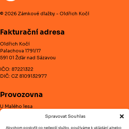
© 2026 Zámkové dlažby - Oldřich Kočí
Fakturační adresa
Oldřich Kočí
Palachova 1791/17
591 01 Žďár nad Sázavou
IČO: 87221322
DIČ: CZ 8109132977
Provozovna
U Malého lesa
591 01 Žďár nad Sázavou
Spravovat Souhlas
Telefon:
+420 732 182 728
Abychom poskytli co nejlepší služby, používáme k ukládání a/nebo