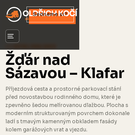
Sedneme si?
Menu
DETAIL REALIZACE
Žďár nad
Sázavou – Klafar
Příjezdová cesta a prostorné parkovací stání
před novostavbou rodinného domu, které je
zpevněno šedou melírovanou dlažbou. Plocha s
moderním strukturovaným povrchem dokonale
ladí s tmavým kamenným obkladem fasády
kolem garážových vrat a vjezdu.