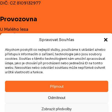
DIČ: CZ 8109132977
Provozovna
U Malého lesa
591 01 Žďár nad Sázavou
Spravovat Souhlas
Telefon:
+420 732 182 728
Abychom poskytli co nejlepší služby, používáme k ukládání a/nebo
přístupu k informacím o zařízení, technologie jako jsou soubory
E-mail:
olda.koci@centrum.cz
cookies. Souhlas s těmito technologiemi nám umožní zpracovávat
údaje, jako je chování při procházení nebo jedinečná ID na tomto
webu. Nesouhlas nebo odvolání souhlasu může nepříznivě ovlivnit
Navigace
určité vlastnosti a funkce.
Úvodní stránka
Přijmout
Realizace
Odmítnout
Kontakt
Zobrazit předvolby