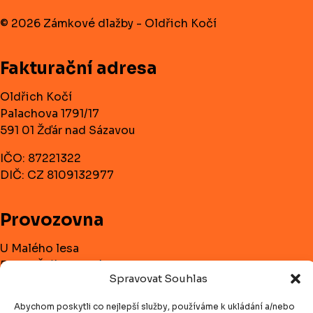
© 2026 Zámkové dlažby - Oldřich Kočí
Fakturační adresa
Oldřich Kočí
Palachova 1791/17
591 01 Žďár nad Sázavou
IČO: 87221322
DIČ: CZ 8109132977
Provozovna
U Malého lesa
591 01 Žďár nad Sázavou
Spravovat Souhlas
Telefon:
+420 732 182 728
Abychom poskytli co nejlepší služby, používáme k ukládání a/nebo