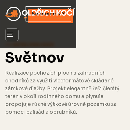
Sedneme si?
Menu
DETAIL REALIZACE
Světnov
Realizace pochozích ploch a zahradních
chodníků za využití víceformátové skládané
zámkové dlažby. Projekt elegantně řeší členitý
terén v okolí rodinného domu a plynule
propojuje různé výškové úrovně pozemku za
pomoci palisád a obrubníků.