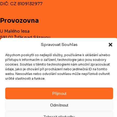
DIČ: CZ 8109132977
Provozovna
U Malého lesa
591 01 Žďár nad Sázavou
Spravovat Souhlas
Telefon:
+420 732 182 728
Abychom poskytli co nejlepší služby, používáme k ukládání a/nebo
E-mail:
olda.koci@centrum.cz
přístupu k informacím o zařízení, technologie jako jsou soubory
cookies. Souhlas s těmito technologiemi nám umožní zpracovávat
údaje, jako je chování při procházení nebo jedinečná ID na tomto
Navigace
webu. Nesouhlas nebo odvolání souhlasu může nepříznivě ovlivnit
určité vlastnosti a funkce.
Úvodní stránka
Přijmout
Realizace
Kontakt
Odmítnout
Zobrazit předvolby