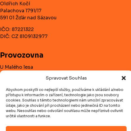
Oldřich Kočí
Palachova 1791/17
591 01 Žďár nad Sázavou
IČO: 87221322
DIČ: CZ 8109132977
Provozovna
U Malého lesa
591 01 Žďár nad Sázavou
Spravovat Souhlas
Telefon:
+420 732 182 728
Abychom poskytli co nejlepší služby, používáme k ukládání a/nebo
přístupu k informacím o zařízení, technologie jako jsou soubory
E-mail:
olda.koci@centrum.cz
cookies. Souhlas s těmito technologiemi nám umožní zpracovávat
údaje, jako je chování při procházení nebo jedinečná ID na tomto
webu. Nesouhlas nebo odvolání souhlasu může nepříznivě ovlivnit
Navigace
určité vlastnosti a funkce.
Úvodní stránka