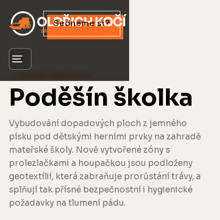
Sedneme si?
Menu
DETAIL REALIZACE
Poděšín školka
Vybudování dopadových ploch z jemného
písku pod dětskými herními prvky na zahradě
mateřské školy. Nově vytvořené zóny s
prolezlačkami a houpačkou jsou podloženy
geotextílií, která zabraňuje prorůstání trávy, a
splňují tak přísné bezpečnostní i hygienické
požadavky na tlumení pádu.