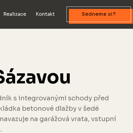
Realizace
Kontakt
Sedneme si?
Sázavou
dník s integrovanými schody před
ládka betonové dlažby v šedé
navazuje na garážová vrata, vstupní
.